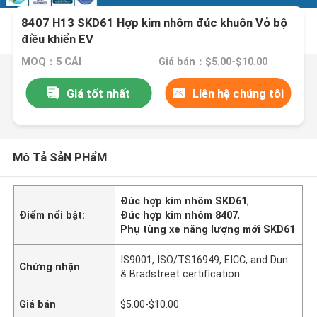
8407 H13 SKD61 Hợp kim nhôm đúc khuôn Vỏ bộ
điều khiển EV
MOQ：5 CÁI
Giá bán：$5.00-$10.00
Giá tốt nhất
Liên hệ chúng tôi
Mô Tả SảN PHẩM
Đúc hợp kim nhôm SKD61
,
Điểm nổi bật:
Đúc hợp kim nhôm 8407
,
Phụ tùng xe năng lượng mới SKD61
IS9001, ISO/TS16949, EICC, and Dun
Chứng nhận
& Bradstreet certification
Giá bán
$5.00-$10.00