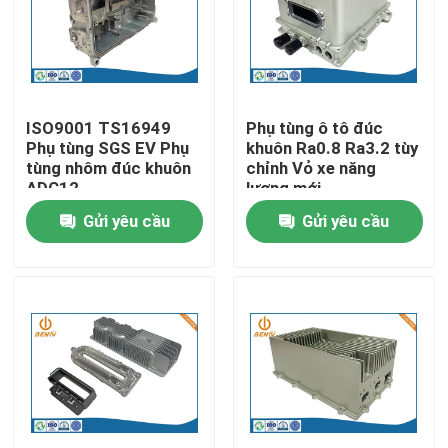
Tham quan nhà máy
Kiểm soát chất lượng
ISO9001 TS16949
Phụ tùng ô tô đúc
Phụ tùng SGS EV Phụ
khuôn Ra0.8 Ra3.2 tùy
tùng nhôm đúc khuôn
chỉnh Vỏ xe năng
Liên hệ chúng tôi
ADC12
lượng mới
Gửi yêu cầu
Gửi yêu cầu
Tin tức
Đúc khuôn nhôm
Phụ tùng EV
Bộ phận gia công CNC