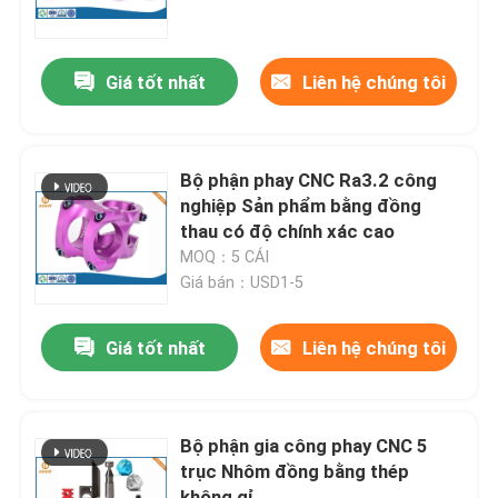
Tham quan nhà máy
Giá tốt nhất
Liên hệ chúng tôi
Kiểm soát chất lượng
Bộ phận phay CNC Ra3.2 công
Liên hệ chúng tôi
nghiệp Sản phẩm bằng đồng
thau có độ chính xác cao
MOQ：5 CÁI
Tin tức
Giá bán：USD1-5
Đúc khuôn nhôm
Giá tốt nhất
Liên hệ chúng tôi
Phụ tùng EV
Bộ phận gia công phay CNC 5
trục Nhôm đồng bằng thép
Bộ phận gia công CNC
không gỉ