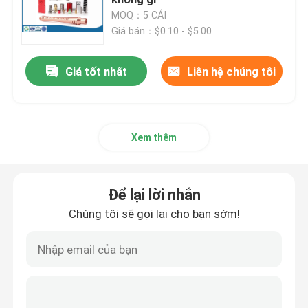
MOQ：5 CÁI
Giá bán：$0.10 - $5.00
Bộ phận tiện CNC
Giá tốt nhất
Liên hệ chúng tôi
Bộ phận phay CNC
Vỏ điện tử tùy chỉnh
Xem thêm
Bộ phận ép nhựa tùy chỉnh
Để lại lời nhắn
Khuôn ép nhựa
Chúng tôi sẽ gọi lại cho bạn sớm!
Khuôn đúc
Phụ tùng ô tô đúc khuôn