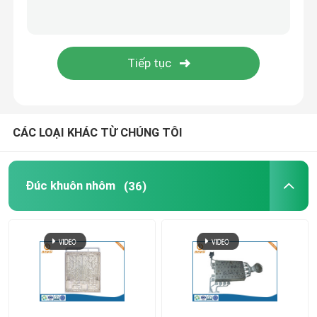
Vỏ đèn LED đúc khuôn
Phụ tùng nội thất văn phòng
Đúc kẽm
CÁC LOẠI KHÁC TỪ CHÚNG TÔI
Chế biến đùn nhôm
Đúc khuôn nhôm
(36)
Dịch vụ tạo mẫu nhanh