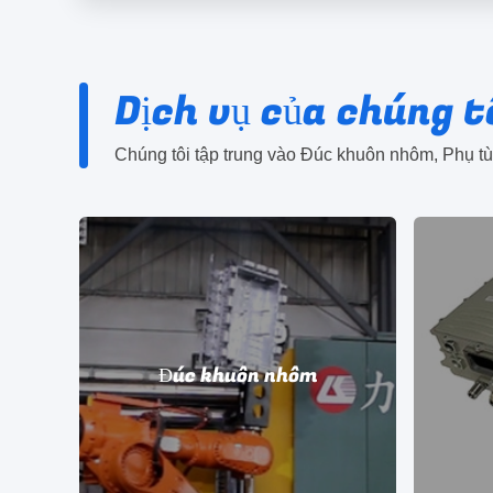
Dịch vụ của chúng t
Chúng tôi tập trung vào Đúc khuôn nhôm, Phụ t
h
Đúc khuôn nhôm