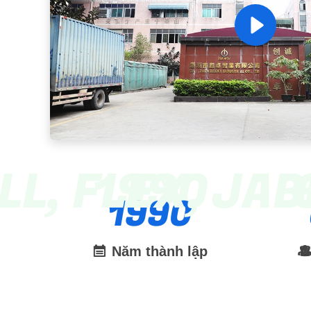
LL, FLEX, JAB
1990
1990
Năm thành lập