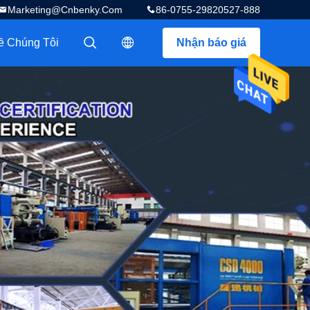
Marketing@cnbenky.com
86-0755-29820527-888
ề Chúng Tôi
Nhận báo giá
描述
描述