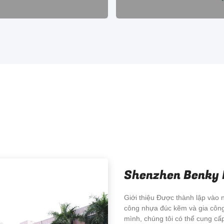
 đồng thau, đồng, đồng, kim
Chúng tôi hoạt động trong 
ại tôi cứng, thép không gỉ
công nghiệp gia công CNC 
1990, chuyên về các sản 
điện tử, Phụ tùng xe hơi, Thi
tế, Robot, Máy pha cà phê đ
và các dự án chức năng k
Shenzhen Benky I
Giới thiệu Được thành lập vào
công nhựa đúc kẽm và gia công 
mình, chúng tôi có thể cung cấp