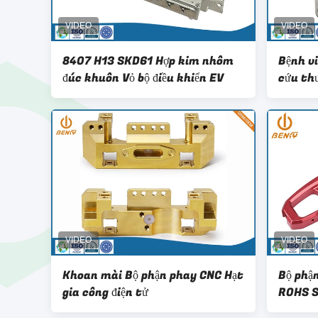
8407 H13 SKD61 Hợp kim nhôm
Bệnh v
đúc khuôn Vỏ bộ điều khiển EV
cứu thư
kiện Đ
Khoan mài Bộ phận phay CNC Hạt
Bộ phậ
gia công điện tử
ROHS S
không 