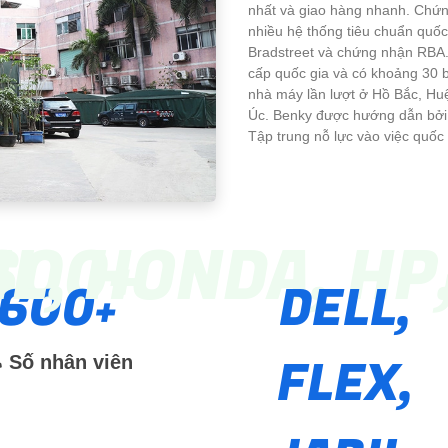
nhất và giao hàng nhanh. Chứ
nhiều hệ thống tiêu chuẩn qu
Bradstreet và chứng nhận RBA.
cấp quốc gia và có khoảng 30 b
nhà máy lần lượt ở Hồ Bắc, Hu
Úc. Benky được hướng dẫn bởi 
Tập trung nỗ lực vào việc quốc 
IL, HONDA, H
600
600
DELL,
FLEX,
Số nhân viên