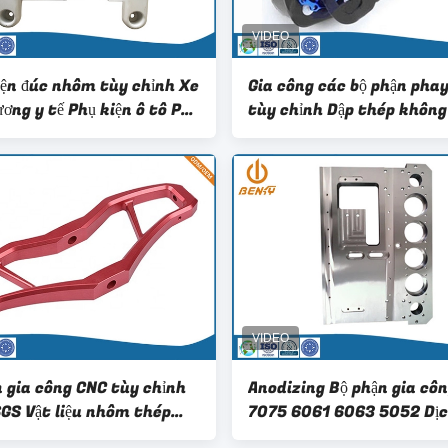
iện đúc nhôm tùy chỉnh Xe
Gia công các bộ phận pha
ơng y tế Phụ kiện ô tô Phụ
tùy chỉnh Dập thép không 
úc khuôn
Titan
n gia công CNC tùy chỉnh
Anodizing Bộ phận gia cô
GS Vật liệu nhôm thép
7075 6061 6063 5052 Dịc
gỉ
nhôm