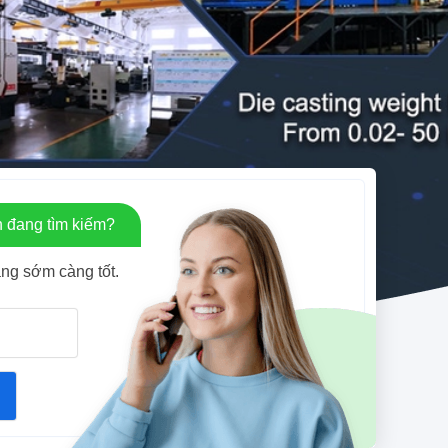
 đang tìm kiếm?
àng sớm càng tốt.