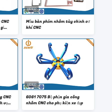
y CNC
Mẫu bàn phím nhôm tùy chỉnh cơ
gỉ
khí CNC
ng CNC
6061 7075 Bộ phận gia công
h vụ
nhôm CNC cho phụ kiện xe đạp