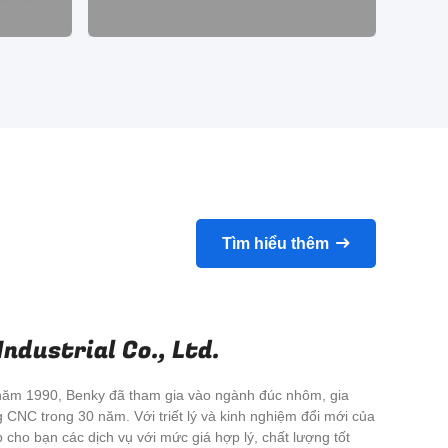
ngành
CNC Manchining cho nhôm, đồng
Gi
từ năm
thau, đồng, đồng, kim loại tôi
phẩm
cứng, thép không gỉ
ết bị y
iện tử
hác.
Tìm hiểu thêm
ndustrial Co., Ltd.
 năm 1990, Benky đã tham gia vào ngành đúc nhôm, gia
CNC trong 30 năm. Với triết lý và kinh nghiệm đổi mới của
 cho bạn các dịch vụ với mức giá hợp lý, chất lượng tốt