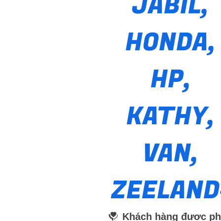
JABIL,
HONDA,
HP,
KATHY,
VAN,
ZEELAND
Khách hàng được p