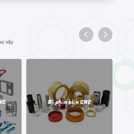
hư vậy
CNC
Bộ phận tiện CNC