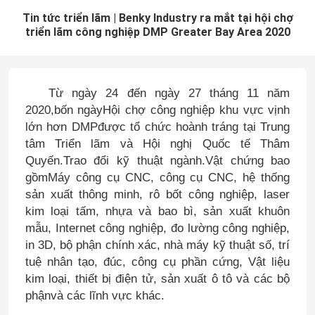
Tin tức triển lãm | Benky Industry ra mắt tại hội chợ
triển lãm công nghiệp DMP Greater Bay Area 2020
Từ ngày 24 đến ngày 27 tháng 11 năm
2020,
bốn ngày
Hội chợ công nghiệp khu vực vịnh
lớn hơn DMP
được tổ chức hoành tráng tại Trung
tâm Triển lãm và Hội nghị Quốc tế Thâm
Quyến
.Trao đổi kỹ thuật ngành.
Vật chứng bao
gồm
Máy công cụ CNC, công cụ CNC, hệ thống
sản xuất thông minh, rô bốt công nghiệp, laser
kim loại tấm, nhựa và bao bì, sản xuất khuôn
mẫu, Internet công nghiệp, đo lường công nghiệp,
in 3D, bộ phận chính xác, nhà máy kỹ thuật số, trí
tuệ nhân tạo, đúc, công cụ phần cứng, Vật liệu
kim loại, thiết bị điện tử, sản xuất ô tô và các bộ
phận
và các lĩnh vực khác.