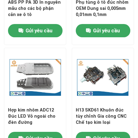
ABS PP PA 3D In nguyên
Phụ tùng ô tô đúc nhôm
mẫu cho các bộ phận
OEM Dung sai 0,005mm
cản xe ô tô
0,01mm 0,1mm
Bộ phận tiện CNC
Gửi yêu cầu
Gửi yêu cầu
Bộ phận phay CNC
Vỏ điện tử tùy chỉnh
Bộ phận ép nhựa tùy chỉnh
Khuôn ép nhựa
Hợp kim nhôm ADC12
H13 SKD61 Khuôn đúc
Khuôn đúc
Đúc LED Vỏ ngoài cho
tùy chỉnh Gia công CNC
đèn đường
Chế tạo kim loại
Phụ tùng ô tô đúc khuôn