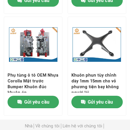
Gửi yêu cầu
Gửi yêu cầu
Vỏ đèn LED đúc khuôn
Phụ tùng nội thất văn phòng
Đúc kẽm
Chế biến đùn nhôm
Phụ tùng ô tô OEM Nhựa
Khuôn phun tùy chỉnh
Corolla Mặt trước
dày 1mm 15mm cho vỏ
Dịch vụ tạo mẫu nhanh
Bumper Khuôn đúc
phương tiện bay không
khuôn ép
người lái
Gửi yêu cầu
Gửi yêu cầu
Nhà
Về chúng tôi
Liên hệ với chúng tôi