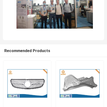
Tham quan nhà máy
Kiểm soát chất lượng
Liên hệ chúng tôi
Recommended Products
Tin tức
Đúc khuôn nhôm
Phụ tùng EV
Bộ phận gia công CNC