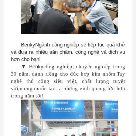
Benky
Ngành công nghiệp sẽ tiếp tục quá khứ
và đưa ra nhiều sản phẩm, công nghệ và dịch vụ
hơn cho bạn!
▼
Benky
công nghiệp, chuyên nghiệp trong
30 năm, dành riêng cho đúc hợp kim nhôm.Tay
nghề thủ công siêu việt, chất lượng tuyệt
vời,
mong muốn tạo ra những vinh quang lớn hơn
Nhà
trong năm tới!
Sản phẩm
Về chúng tôi