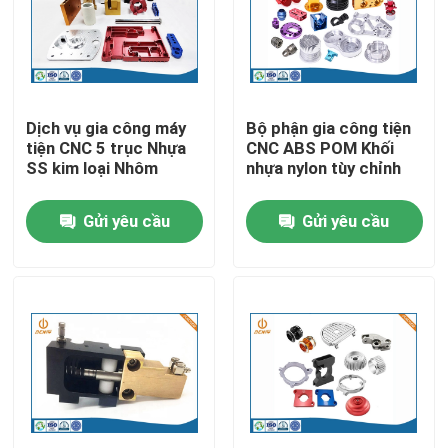
Tham quan nhà máy
Kiểm soát chất lượng
Dịch vụ gia công máy
Bộ phận gia công tiện
tiện CNC 5 trục Nhựa
CNC ABS POM Khối
SS kim loại Nhôm
nhựa nylon tùy chỉnh
Liên hệ chúng tôi
Gửi yêu cầu
Gửi yêu cầu
Tin tức
Đúc khuôn nhôm
Phụ tùng EV
Bộ phận gia công CNC