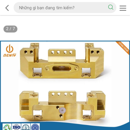
2
/
7