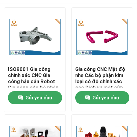
ISO9001 Gia công
Gia công CNC Mật độ
chính xác CNC Gia
nhẹ Các bộ phận kim
công hậu cần Robot
loại có độ chính xác
Gia công các bộ phận
cao Dịch vụ một cửa
cánh tay robot
Nhà
Gửi yêu cầu
Gửi yêu cầu
Sản phẩm
Về chúng tôi