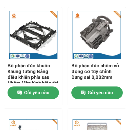
Bộ phận đúc khuôn
Bộ phận đúc nhôm vỏ
Khung tường Bảng
động cơ tùy chỉnh
điều khiển phía sau
Dung sai 0,002mm
Nhôm Màn hình hiển thị
LED HD trong nhà
Nhà
Gửi yêu cầu
Gửi yêu cầu
Bảng nối đa năng Tủ
trọng lực hợp kim
Sản phẩm
Về chúng tôi