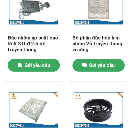
Tham quan nhà máy
Kiểm soát chất lượng
Đúc nhôm áp suất cao
Bộ phận đúc hợp kim
Ra6.3 Ra12.5 để
nhôm Vỏ truyền thông
truyền thông
vi sóng
Liên hệ chúng tôi
Gửi yêu cầu
Gửi yêu cầu
Tin tức
Đúc khuôn nhôm
Phụ tùng EV
Bộ phận gia công CNC