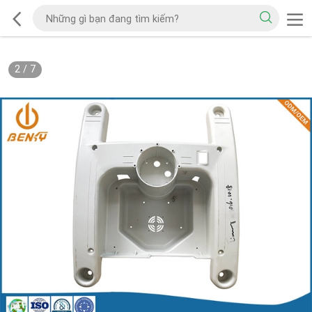
2
/
7